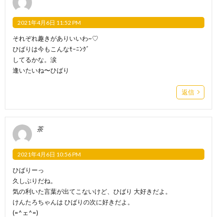
2021年4月6日 11:52 PM
それぞれ趣きがありいいわ~♡
ひばりは今もこんなﾓｰﾆﾝｸﾞ
してるかな。涙
逢いたいね〜ひばり
返信
茶
2021年4月6日 10:56 PM
ひばりーっ
久しぶりだね。
気の利いた言葉が出てこないけど、ひばり 大好きだよ。
けんたろちゃんは ひばりの次に好きだよ。
(=^ェ^=)