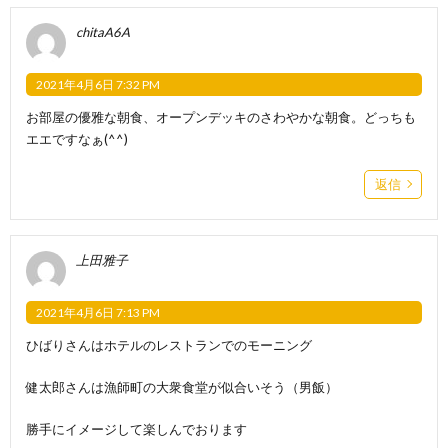
chitaA6A
2021年4月6日 7:32 PM
お部屋の優雅な朝食、オープンデッキのさわやかな朝食。どっちも
エエですなぁ(^^)
返信
上田雅子
2021年4月6日 7:13 PM
ひばりさんはホテルのレストランでのモーニング
健太郎さんは漁師町の大衆食堂が似合いそう（男飯）
勝手にイメージして楽しんでおります