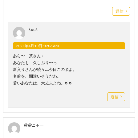
返信
t.m.t.
2021年4月10日 10:06 AM
あら〜 茶さん♪
あなたも 久しぶり〜っ
新入りさんが続々.…今日この頃よ。
名前を、間違いそうだわ。
若いあなたは、大丈夫よね。ಠ_ಠ
返信
佐伯ニャー