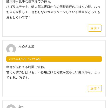
健太郎も見事な基本形での待ち。
ひばりはデッキ、健太郎は裏口からの同時進行のごはんの時、おっ
ちゃんが忙しく、せわしないカメラターンしている動画がとっても
おもしろいです！
返信
たぬき工業
2021年4月7日 12:21 AM
幸せが溢れてる時間ですね。
甘えん坊のひばりも、不器用だけど何故か愛らしい健太郎も、とっ
ても魅力的です。
返信
f.an