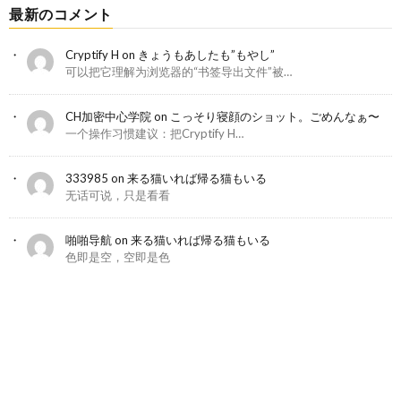
最新のコメント
Cryptify H
on
きょうもあしたも”もやし”
可以把它理解为浏览器的“书签导出文件”被…
CH加密中心学院
on
こっそり寝顔のショット。ごめんなぁ〜
一个操作习惯建议：把Cryptify H…
333985
on
来る猫いれば帰る猫もいる
无话可说，只是看看
啪啪导航
on
来る猫いれば帰る猫もいる
色即是空，空即是色