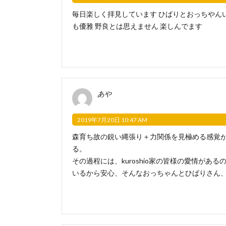
毎日楽しく拝見しています ひばりとおっちやんい
も優雅 野良とは思えません 楽しんでます
あや
2019年7月20日 10:47 AM
森育ち故の鋭い縄張り＋力関係を見極める感覚
る。
その過程には、kuroshio家の皆様の愛情が
いるから安心、そんなおっちゃんとひばりさん