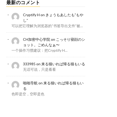
最新のコメント
Cryptify H
on
きょうもあしたも”もや
し”
可以把它理解为浏览器的“书签导出文件”被…
CH加密中心学院
on
こっそり寝顔のシ
ョット。ごめんなぁ〜
一个操作习惯建议：把Cryptify H…
333985
on
来る猫いれば帰る猫もいる
无话可说，只是看看
啪啪导航
on
来る猫いれば帰る猫もい
る
色即是空，空即是色