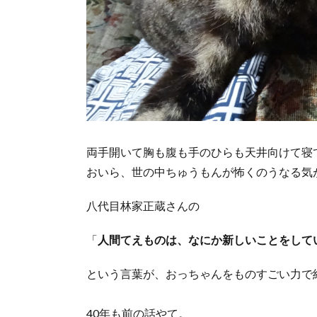
両手開いて胸も腹も手のひらも天井向けて寝
おいら、世の中ちゅうもんが怖くのうなる気
八代目林家正蔵さんの
「
人間てえものは、なにか新しいことをして
という言葉が、おっちゃんをものすごい力で
40年も前の話やて。