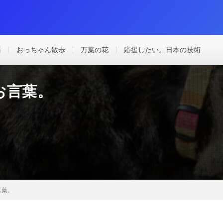
語
おっちゃん散歩
万葉の花
応援したい。日本の技術
お言葉。
言葉。