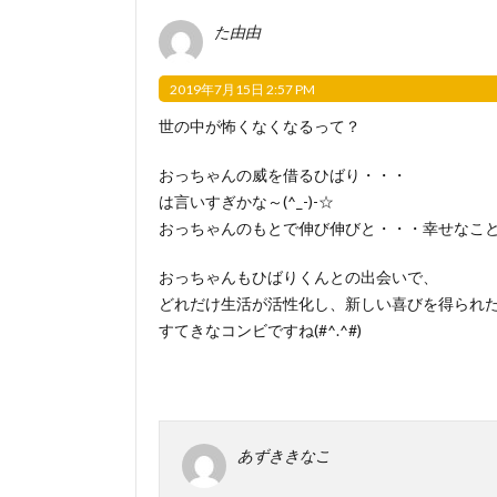
た由由
2019年7月15日 2:57 PM
世の中が怖くなくなるって？
おっちゃんの威を借るひばり・・・
は言いすぎかな～(^_-)-☆
おっちゃんのもとで伸び伸びと・・・幸せなこ
おっちゃんもひばりくんとの出会いで、
どれだけ生活が活性化し、新しい喜びを得られ
すてきなコンビですね(#^.^#)
あずききなこ