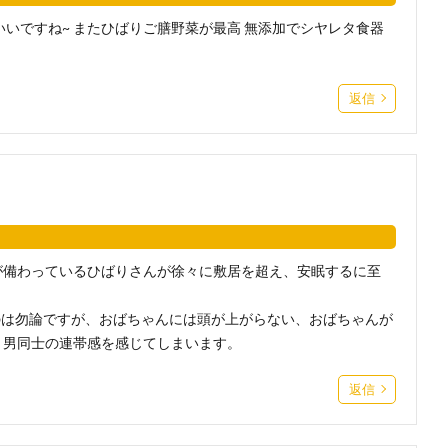
いですね~ またひばりご膳野菜が最高 無添加でシヤレタ食器
返信
が備わっているひばりさんが徐々に敷居を超え、安眠するに至
あるのは勿論ですが、おばちゃんには頭が上がらない、おばちゃんが
、男同士の連帯感を感じてしまいます。
返信